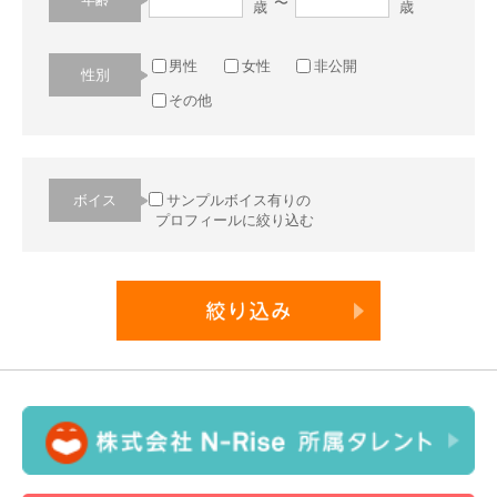
〜
歳
歳
男性
女性
非公開
性別
その他
ボイス
サンプルボイス有りの
プロフィールに絞り込む