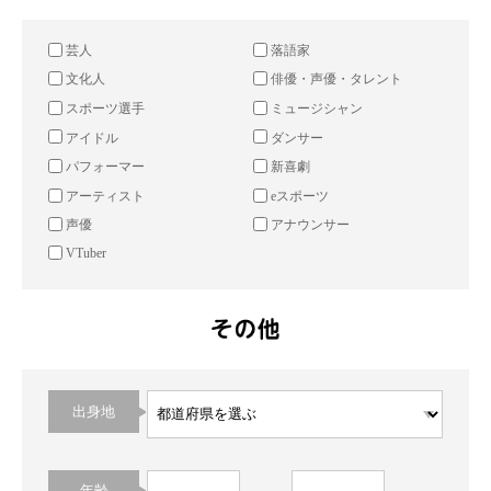
芸人
落語家
文化人
俳優・声優・タレント
スポーツ選手
ミュージシャン
アイドル
ダンサー
パフォーマー
新喜劇
アーティスト
eスポーツ
声優
アナウンサー
VTuber
出身地
年齢