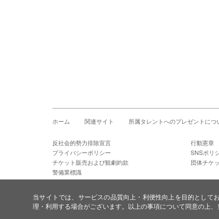
ホーム
関連サイト
所属タレントへのプレゼントにつ
反社会的勢力排除宣言
行動憲章
プライバシーポリシー
SNSポリ
チケット販売および観劇約款
団体チケ
警備業標識
当サイトでは、サービスの品質向上・利便性向上を目的として
理・利用する場合がございます。以上の事項について同意の上、