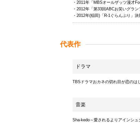
・2011年「MBSオールザッツ漫才Foo
・2012年「第33回ABCお笑いグラ
・2012年(稲田)「R-1ぐらんぷり」
代表作
ドラマ
TBSドラマおカネの切れ目が恋のは
音楽
Sha-kedo～愛されるよりアインシ