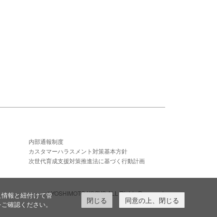
内部通報制度
カスタマーハラスメント対策基本方針
次世代育成支援対策推進法に基づく行動計画
©YOSHIMOTO KOGYO,ALL Rights Reserved.
人情報と紐付けて管
閉じる
同意の上、閉じる
をご確認ください。