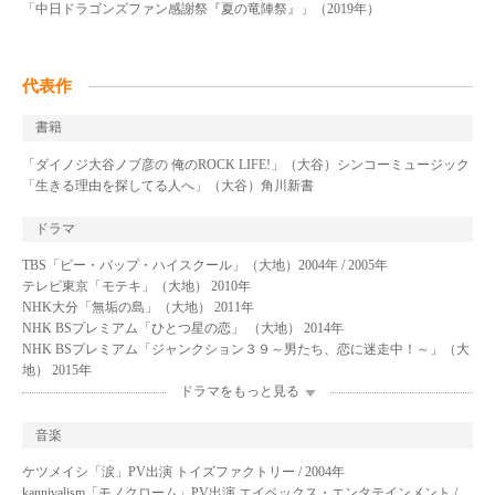
「中日ドラゴンズファン感謝祭『夏の竜陣祭』」（2019年）
代表作
書籍
「ダイノジ大谷ノブ彦の 俺のROCK LIFE!」（大谷）シンコーミュージック
「生きる理由を探してる人へ」（大谷）角川新書
ドラマ
TBS「ビー・バップ・ハイスクール」（大地）2004年 / 2005年
テレビ東京「モテキ」（大地） 2010年
NHK大分「無垢の島」（大地） 2011年
NHK BSプレミアム「ひとつ星の恋」 （大地） 2014年
NHK BSプレミアム「ジャンクション３９～男たち、恋に迷走中！～」（大
地） 2015年
ドラマをもっと見る
音楽
ケツメイシ「涙」PV出演 トイズファクトリー / 2004年
kannivalism「モノクローム」PV出演 エイベックス・エンタテインメント /