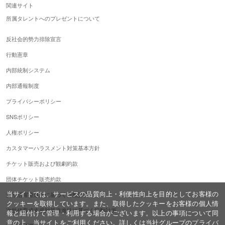
関連サイト
所属タレントへのプレゼントについて
反社会的勢力排除宣言
行動憲章
内部統制システム
内部通報制度
プライバシーポリシー
SNSポリシー
人権ポリシー
カスタマーハラスメント対策基本方針
チケット販売および観劇約款
団体チケット販売約款
当サイトでは、サービスの品質向上・利便性向上を目的としてお客様の
女性活躍推進法に基づく行動計画
クッキーを取得しています。また、取得したクッキーをお客様の個人情
次世代育成支援対策推進法に基づく行動計画
報と紐付けて管理・利用する場合がございます。以上の事項について同
意の上、当サイトをご利用ください。詳しくは当社グループの
プライバ