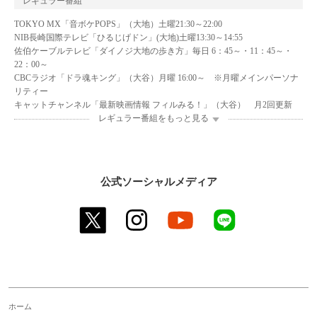
レギュラー番組
TOKYO MX「音ボケPOPS」（大地）土曜21:30～22:00
NIB長崎国際テレビ「ひるじげドン」(大地)土曜13:30～14:55
佐伯ケーブルテレビ「ダイノジ大地の歩き方」毎日 6：45～・11：45～・
22：00～
CBCラジオ「ドラ魂キング」（大谷）月曜 16:00～ ※月曜メインパーソナ
リティー
キャットチャンネル「最新映画情報 フィルみる！」（大谷） 月2回更新
レギュラー番組をもっと見る
公式ソーシャルメディア
twitter
instagram
youtube
line
ホーム