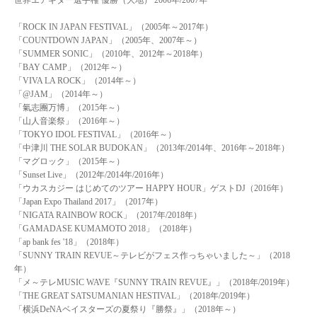
「ROCK IN JAPAN FESTIVAL」（2005年～2017年）
「COUNTDOWN JAPAN」（2005年、2007年～）
「SUMMER SONIC」（2010年、2012年～2018年）
「BAY CAMP」（2012年～）
「VIVA LA ROCK」（2014年～）
「@JAM」（2014年～）
「氣志團万博」（2015年～）
「山人音楽祭」（2016年～）
「TOKYO IDOL FESTIVAL」（2016年～）
「中津川 THE SOLAR BUDOKAN」（2013年/2014年、2016年～2018年）
「マグロック」（2015年～）
「Sunset Live」（2012年/2014年/2016年）
「ウカスカジー はじめてのツアー HAPPY HOUR」ゲストDJ（2016年）
「Japan Expo Thailand 2017」（2017年）
「NIGATA RAINBOW ROCK」（2017年/2018年）
「GAMADASE KUMAMOTO 2018」（2018年）
「ap bank fes '18」（2018年）
「SUNNY TRAIN REVUE～テレビがフェス作っちゃいました～」（2018
年）
「メ～テレMUSIC WAVE『SUNNY TRAIN REVUE』」（2018年/2019年）
「THE GREAT SATSUMANIAN HESTIVAL」（2018年/2019年）
「横浜DeNAベイスターズの夏祭り『勝祭』」（2018年～）