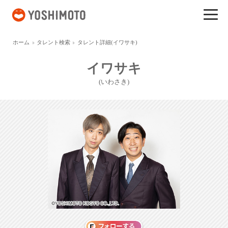
吉本興業
ホーム
タレント検索
タレント詳細(イワサキ)
イワサキ
(いわさき)