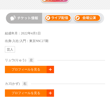
結成年月：2022年4月1日
出身/入社/入門：東京NSC27期
芸人
リュウ(りゅう)
左
プロフィールを見る
カズ(かず)
右
プロフィールを見る