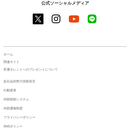
公式ソーシャルメディア
twitter
instagram
youtube
line
ホーム
関連サイト
所属タレントへのプレゼントについて
反社会的勢力排除宣言
行動憲章
内部統制システム
内部通報制度
プライバシーポリシー
SNSポリシー