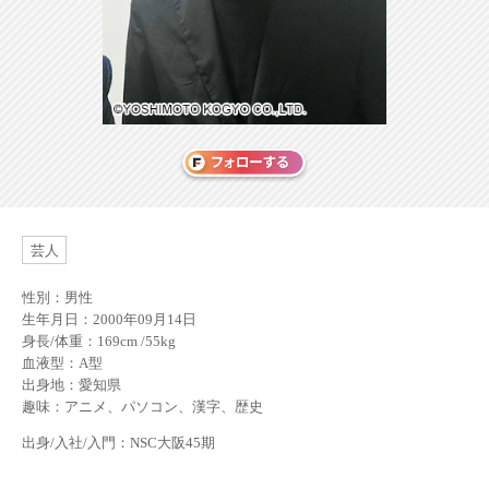
芸人
性別：男性
生年月日：2000年09月14日
身長/体重：169cm /55kg
血液型：A型
出身地：愛知県
趣味：アニメ、パソコン、漢字、歴史
出身/入社/入門：NSC大阪45期