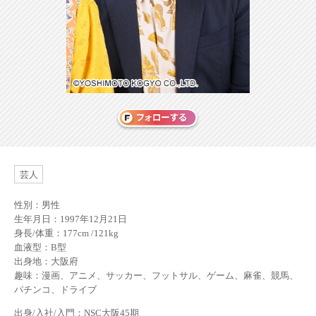
芸人
性別：男性
生年月日：1997年12月21日
身長/体重：177cm /121kg
血液型：B型
出身地：大阪府
趣味：漫画、アニメ、サッカー、フットサル、ゲーム、麻雀、競馬、
パチンコ、ドライブ
出身/入社/入門：NSC大阪45期