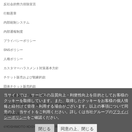
反社会的勢力排除宣言
行動憲章
内部統制システム
内部通報制度
プライバシーポリシー
SNSポリシー
人権ポリシー
カスタマーハラスメント対策基本方針
チケット販売および観劇約款
団体チケット販売約款
当サイトでは、サービスの品質向上・利便性向上を目的としてお客様の
女性活躍推進法に基づく行動計画
クッキーを取得しています。また、取得したクッキーをお客様の個人情
次世代育成支援対策推進法に基づく行動計画
報と紐付けて管理・利用する場合がございます。以上の事項について同
意の上、当サイトをご利用ください。詳しくは当社グループの
プライバ
警備業標識
シーポリシー
をご確認ください。
©YOSHIMOTO KOGYO,ALL Rights Reserved.
閉じる
同意の上、閉じる