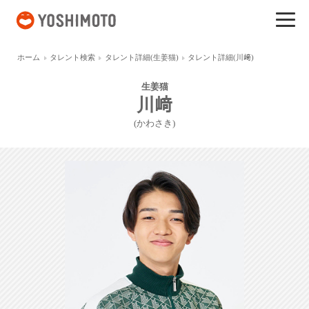
吉本興業
ホーム
タレント検索
タレント詳細(生姜猫)
タレント詳細(川﨑)
生姜猫
川﨑
(かわさき)