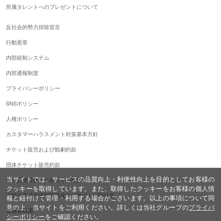
所属タレントへのプレゼントについて
反社会的勢力排除宣言
行動憲章
内部統制システム
内部通報制度
プライバシーポリシー
SNSポリシー
人権ポリシー
カスタマーハラスメント対策基本方針
チケット販売および観劇約款
団体チケット販売約款
当サイトでは、サービスの品質向上・利便性向上を目的としてお客様の
女性活躍推進法に基づく行動計画
クッキーを取得しています。また、取得したクッキーをお客様の個人情
次世代育成支援対策推進法に基づく行動計画
報と紐付けて管理・利用する場合がございます。以上の事項について同
意の上、当サイトをご利用ください。詳しくは当社グループの
プライバ
警備業標識
シーポリシー
をご確認ください。