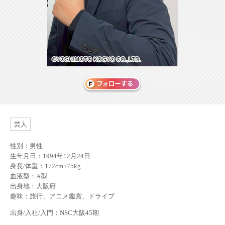
芸人
性別：男性
生年月日：1994年12月24日
身長/体重：172cm /75kg
血液型：A型
出身地：大阪府
趣味：旅行、アニメ鑑賞、ドライブ
出身/入社/入門：NSC大阪45期