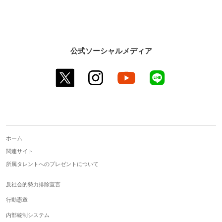
公式ソーシャルメディア
twitter
instagram
youtube
line
ホーム
関連サイト
所属タレントへのプレゼントについて
反社会的勢力排除宣言
行動憲章
内部統制システム