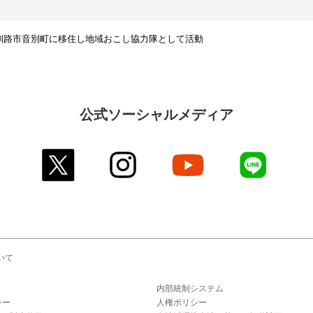
日まで釧路市音別町に移住し地域おこし協力隊として活動
公式ソーシャルメディア
twitter
instagram
youtube
line
いて
内部統制システム
シー
人権ポリシー