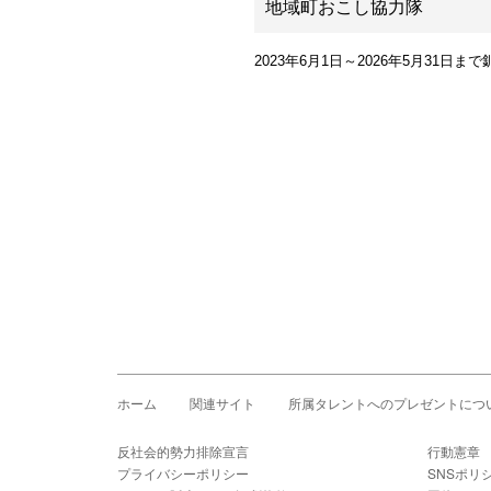
地域町おこし協力隊
2023年6月1日～2026年5月31
ホーム
関連サイト
所属タレントへのプレゼントにつ
反社会的勢力排除宣言
行動憲章
プライバシーポリシー
SNSポリ