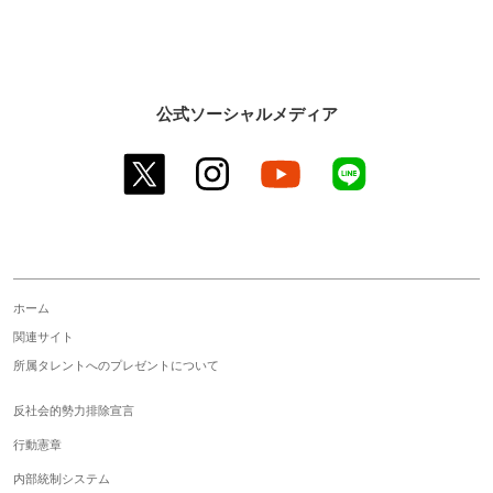
公式ソーシャルメディア
twitter
instagram
youtube
line
ホーム
関連サイト
所属タレントへのプレゼントについて
反社会的勢力排除宣言
行動憲章
内部統制システム