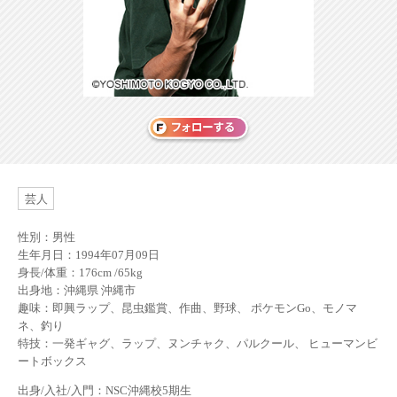
芸人
性別：男性
生年月日：1994年07月09日
身長/体重：176cm /65kg
出身地：沖縄県 沖縄市
趣味：即興ラップ、昆虫鑑賞、作曲、野球、 ポケモンGo、モノマ
ネ、釣り
特技：一発ギャグ、ラップ、ヌンチャク、パルクール、 ヒューマンビ
ートボックス
出身/入社/入門：NSC沖縄校5期生