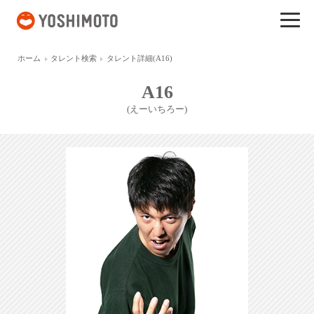
吉本興業
ホーム
タレント検索
タレント詳細(A16)
A16
(えーいちろー)