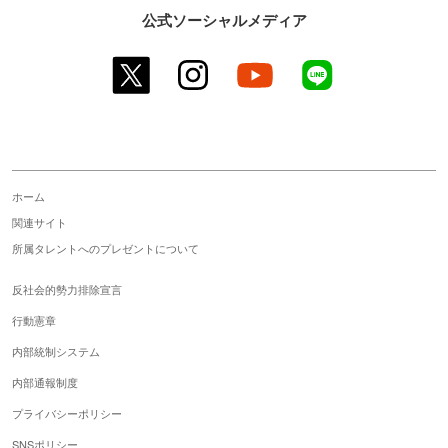
公式ソーシャルメディア
twitter
instagram
youtube
line
ホーム
関連サイト
所属タレントへのプレゼントについて
反社会的勢力排除宣言
行動憲章
内部統制システム
内部通報制度
プライバシーポリシー
SNSポリシー