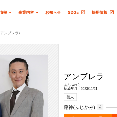
情報
事業内容
お知らせ
SDGs
採用情報
(アンブレラ)
アンブレラ
あんぶれら
結成年月：2023/11/21
芸人
藤神(ふじかみ)
左