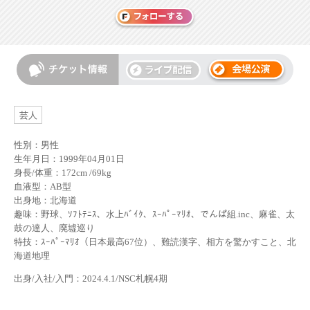
芸人
性別：男性
生年月日：1999年04月01日
身長/体重：172cm /69kg
血液型：AB型
出身地：北海道
趣味：野球、ｿﾌﾄﾃﾆｽ、水上ﾊﾞｲｸ、ｽｰﾊﾟｰﾏﾘｵ、でんぱ組.inc、麻雀、太
鼓の達人、廃墟巡り
特技：ｽｰﾊﾟｰﾏﾘｵ（日本最高67位）、難読漢字、相方を驚かすこと、北
海道地理
出身/入社/入門：2024.4.1/NSC札幌4期