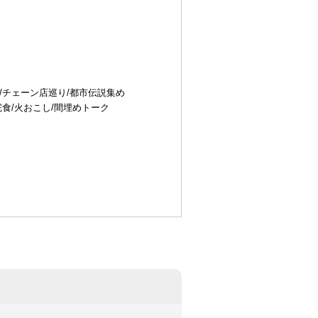
/チェーン店巡り/都市伝説集め
完食/火おこし/間埋めトーク