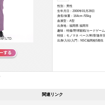
性別：男性
生年月日：2000年01月28日
身長/体重：164cm /55kg
血液型：A型
出身地：福岡県 福岡市
趣味：特撮/野球観戦/カードゲーム
特技：モノマネ ベース/料理/激辛
出身/入社/入門：NSC福岡校5期生
関連リンク