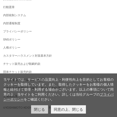
行動憲章
内部統制システム
内部通報制度
プライバシーポリシー
SNSポリシー
人権ポリシー
カスタマーハラスメント対策基本方針
チケット販売および観劇約款
団体チケット販売約款
当サイトでは、サービスの品質向上・利便性向上を目的としてお客様の
女性活躍推進法に基づく行動計画
クッキーを取得しています。また、取得したクッキーをお客様の個人情
次世代育成支援対策推進法に基づく行動計画
報と紐付けて管理・利用する場合がございます。以上の事項について同
意の上、当サイトをご利用ください。詳しくは当社グループの
プライバ
警備業標識
シーポリシー
をご確認ください。
©YOSHIMOTO KOGYO,ALL Rights Reserved.
閉じる
同意の上、閉じる