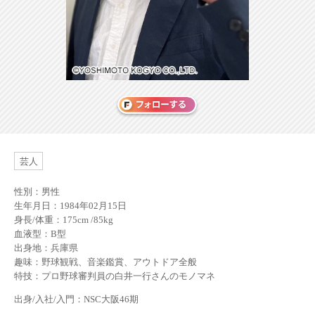
芸人
性別：男性
生年月日：1984年02月15日
身長/体重：175cm /85kg
血液型：B型
出身地：兵庫県
趣味：野球観戦、音楽鑑賞、アウトドア全般
特技：プロ野球審判員の白井一行さんのモノマネ
出身/入社/入門：NSC大阪46期