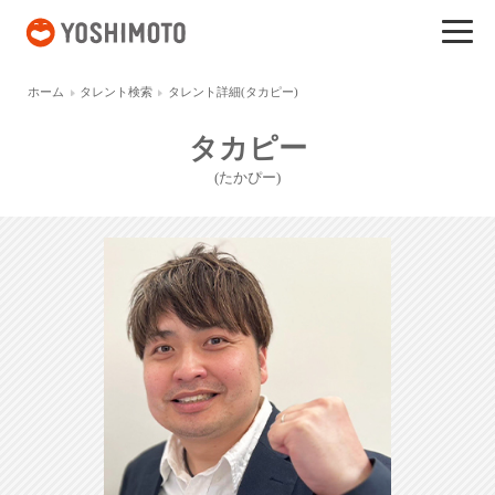
吉本興業
ホーム
タレント検索
タレント詳細(タカピー)
タカピー
(たかぴー)