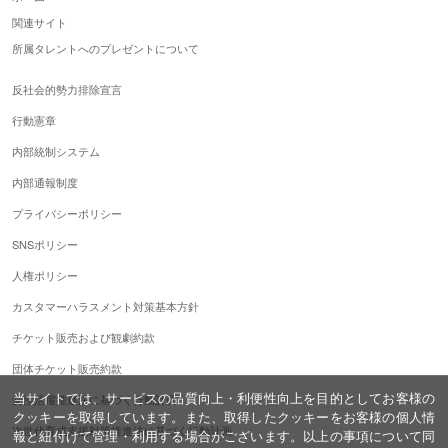
関連サイト
所属タレントへのプレゼントについて
反社会的勢力排除宣言
行動憲章
内部統制システム
内部通報制度
プライバシーポリシー
SNSポリシー
人権ポリシー
カスタマーハラスメント対策基本方針
チケット販売および観劇約款
団体チケット販売約款
当サイトでは、サービスの品質向上・利便性向上を目的としてお客様の
女性活躍推進法に基づく行動計画
クッキーを取得しています。また、取得したクッキーをお客様の個人情
次世代育成支援対策推進法に基づく行動計画
報と紐付けて管理・利用する場合がございます。以上の事項について同