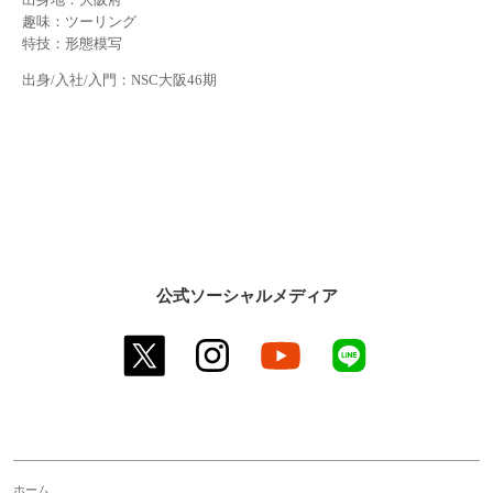
趣味：ツーリング
特技：形態模写
出身/入社/入門：NSC大阪46期
公式ソーシャルメディア
twitter
instagram
youtube
line
ホーム