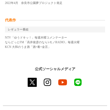
2022年4月 奈良市公園夢プロジェクト発足
代表作
レギュラー番組
NTV「ゆうドキッ！」毎週木曜コメンテーター
ならどっとFM「高井俊彦のなら'sモノRADIO」毎週火曜
KCN 大和のうま酒「酒×肴×金言」
公式ソーシャルメディア
twitter
instagram
youtube
line