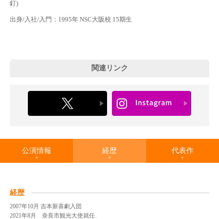
釘)
出身/入社/入門：1995年 NSC大阪校 15期生
関連リンク
公演情報
経歴
代表作
経歴
2007年10月 吉本新喜劇入団
2021年8月 奈良市観光大使就任