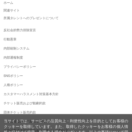
ホーム
関連サイト
所属タレントへのプレゼントについて
反社会的勢力排除宣言
行動憲章
内部統制システム
内部通報制度
プライバシーポリシー
SNSポリシー
人権ポリシー
カスタマーハラスメント対策基本方針
チケット販売および観劇約款
団体チケット販売約款
当サイトでは、サービスの品質向上・利便性向上を目的としてお客様の
女性活躍推進法に基づく行動計画
クッキーを取得しています。また、取得したクッキーをお客様の個人情
次世代育成支援対策推進法に基づく行動計画
報と紐付けて管理・利用する場合がございます。以上の事項について同