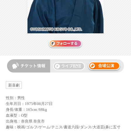
新喜劇
性別：男性
生年月日：1975年08月27日
身長/体重：165cm /68kg
血液型：O型
出身地：奈良県 奈良市
趣味：映画/ゴルフ/ゲーム/テニス/書道六段/ダンス/大道芸(鼻に五寸