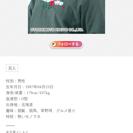
芸人
性別：男性
生年月日：1997年04月25日
身長/体重：179cm /107kg
血液型：O型
出身地：北海道
趣味：競艇、競馬、草野球、グルメ巡り
特技：勢いモノマネ
名古屋よしもと