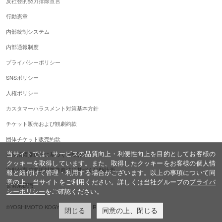
反社会的勢力排除宣言
行動憲章
内部統制システム
内部通報制度
プライバシーポリシー
SNSポリシー
人権ポリシー
カスタマーハラスメント対策基本方針
チケット販売および観劇約款
団体チケット販売約款
当サイトでは、サービスの品質向上・利便性向上を目的としてお客様の
女性活躍推進法に基づく行動計画
クッキーを取得しています。また、取得したクッキーをお客様の個人情
次世代育成支援対策推進法に基づく行動計画
報と紐付けて管理・利用する場合がございます。以上の事項について同
意の上、当サイトをご利用ください。詳しくは当社グループの
プライバ
警備業標識
シーポリシー
をご確認ください。
©YOSHIMOTO KOGYO,ALL Rights Reserved.
閉じる
同意の上、閉じる