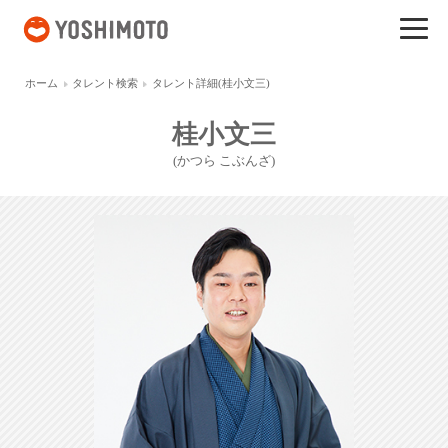
吉本興業
ホーム
タレント検索
タレント詳細(桂小文三)
桂小文三
(かつら こぶんざ)