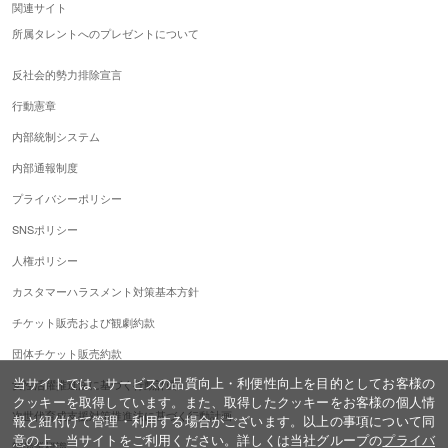
関連サイト
所属タレントへのプレゼントについて
反社会的勢力排除宣言
行動憲章
内部統制システム
内部通報制度
プライバシーポリシー
SNSポリシー
人権ポリシー
カスタマーハラスメント対策基本方針
チケット販売および観劇約款
団体チケット販売約款
当サイトでは、サービスの品質向上・利便性向上を目的としてお客様の
女性活躍推進法に基づく行動計画
クッキーを取得しています。また、取得したクッキーをお客様の個人情
次世代育成支援対策推進法に基づく行動計画
報と紐付けて管理・利用する場合がございます。以上の事項について同
意の上、当サイトをご利用ください。詳しくは当社グループの
プライバ
警備業標識