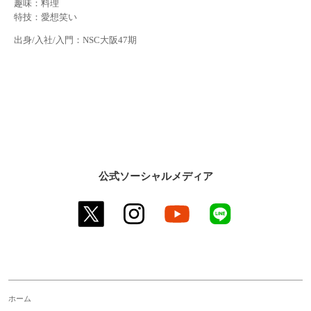
趣味：料理
特技：愛想笑い
出身/入社/入門：NSC大阪47期
公式ソーシャルメディア
twitter
instagram
youtube
line
ホーム