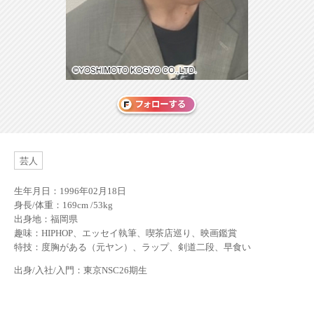
芸人
生年月日：1996年02月18日
身長/体重：169cm /53kg
出身地：福岡県
趣味：HIPHOP、エッセイ執筆、喫茶店巡り、映画鑑賞
特技：度胸がある（元ヤン）、ラップ、剣道二段、早食い
出身/入社/入門：東京NSC26期生