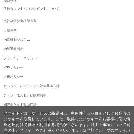
関連サイト
所属タレントへのプレゼントについて
反社会的勢力排除宣言
行動憲章
内部統制システム
内部通報制度
プライバシーポリシー
SNSポリシー
人権ポリシー
カスタマーハラスメント対策基本方針
チケット販売および観劇約款
団体チケット販売約款
当サイトでは、サービスの品質向上・利便性向上を目的としてお客様の
女性活躍推進法に基づく行動計画
クッキーを取得しています。また、取得したクッキーをお客様の個人情
次世代育成支援対策推進法に基づく行動計画
報と紐付けて管理・利用する場合がございます。以上の事項について同
意の上、当サイトをご利用ください。詳しくは当社グループの
プライバ
警備業標識