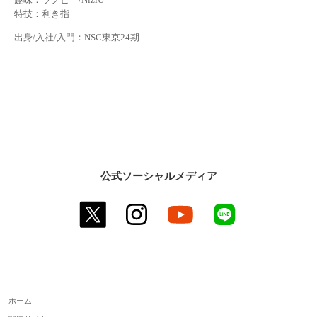
特技：利き指
出身/入社/入門：NSC東京24期
公式ソーシャルメディア
twitter
instagram
youtube
line
ホーム