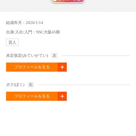
結成年月：2026/1/14
出身/入社/入門：NSC大阪45期
芸人
未定仮定(みていかてい)
左
プロフィールを見る
ボク(ぼく)
右
プロフィールを見る