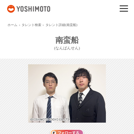
吉本興業
ホーム
タレント検索
タレント詳細(南蛮船)
南蛮船
(なんばんせん)