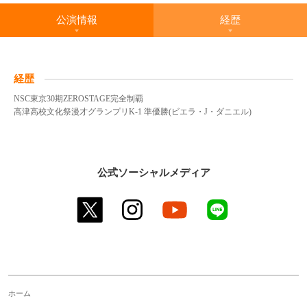
公演情報
経歴
経歴
NSC東京30期ZEROSTAGE完全制覇
高津高校文化祭漫才グランプリK-1 準優勝(ビエラ・J・ダニエル)
公式ソーシャルメディア
twitter
instagram
youtube
line
ホーム