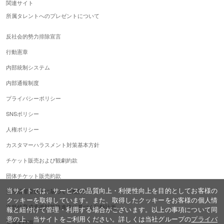
関連サイト
所属タレントへのプレゼントについて
反社会的勢力排除宣言
行動憲章
内部統制システム
内部通報制度
プライバシーポリシー
SNSポリシー
人権ポリシー
カスタマーハラスメント対策基本方針
チケット販売および観劇約款
団体チケット販売約款
当サイトでは、サービスの品質向上・利便性向上を目的としてお客様の
女性活躍推進法に基づく行動計画
クッキーを取得しています。また、取得したクッキーをお客様の個人情
次世代育成支援対策推進法に基づく行動計画
報と紐付けて管理・利用する場合がございます。以上の事項について同
意の上、当サイトをご利用ください。詳しくは当社グループの
プライバ
警備業標識