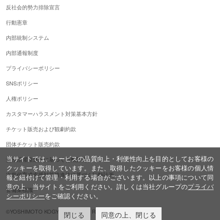
反社会的勢力排除宣言
行動憲章
内部統制システム
内部通報制度
プライバシーポリシー
SNSポリシー
人権ポリシー
カスタマーハラスメント対策基本方針
チケット販売および観劇約款
団体チケット販売約款
当サイトでは、サービスの品質向上・利便性向上を目的としてお客様の
女性活躍推進法に基づく行動計画
クッキーを取得しています。また、取得したクッキーをお客様の個人情
次世代育成支援対策推進法に基づく行動計画
報と紐付けて管理・利用する場合がございます。以上の事項について同
意の上、当サイトをご利用ください。詳しくは当社グループの
プライバ
警備業標識
シーポリシー
をご確認ください。
©YOSHIMOTO KOGYO,ALL Rights Reserved.
閉じる
同意の上、閉じる