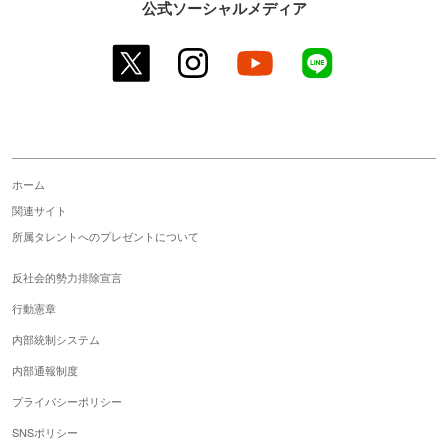
公式ソーシャルメディア
twitter
instagram
youtube
line
ホーム
関連サイト
所属タレントへのプレゼントについて
反社会的勢力排除宣言
行動憲章
内部統制システム
内部通報制度
プライバシーポリシー
SNSポリシー