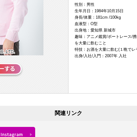
性別：男性
生年月日：1984年10月15日
身長/体重：181cm /100kg
血液型：O型
出身地：愛知県 新城市
趣味：アニメ鑑賞/ボートレース/
を大量に飲むこと
特技：お酒を大量に飲む(１晩でレモ
出身/入社/入門：2007年 入社
関連リンク