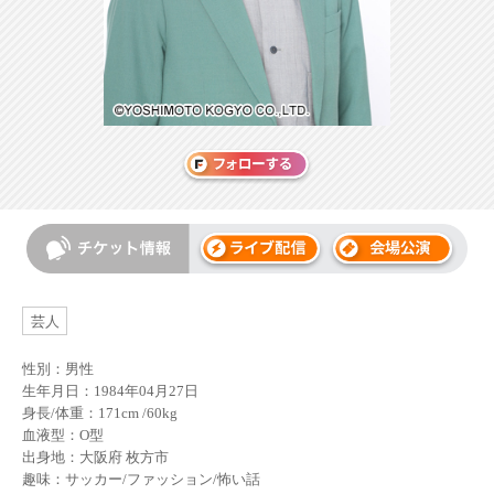
芸人
性別：男性
生年月日：1984年04月27日
身長/体重：171cm /60kg
血液型：O型
出身地：大阪府 枚方市
趣味：サッカー/ファッション/怖い話