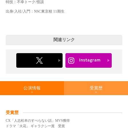
特技：不幸トーク/怪談
出身/入社/入門：NSC東京校 11期生
関連リンク
公演情報
受賞歴
受賞歴
CX「人志松本のすべらない話」MVS獲得
ドラマ「火花」 ギャラクシー賞 受賞