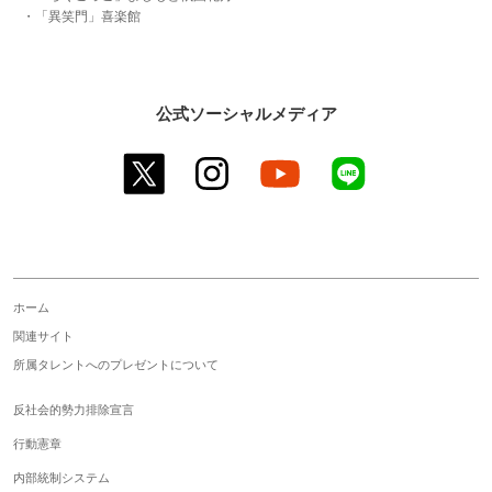
・「異笑門」喜楽館
公式ソーシャルメディア
twitter
instagram
youtube
line
ホーム
関連サイト
所属タレントへのプレゼントについて
反社会的勢力排除宣言
行動憲章
内部統制システム