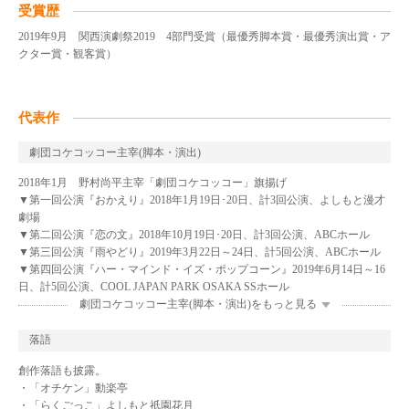
受賞歴
2019年9月 関西演劇祭2019 4部門受賞（最優秀脚本賞・最優秀演出賞・ア
クター賞・観客賞）
代表作
劇団コケコッコー主宰(脚本・演出)
2018年1月 野村尚平主宰「劇団コケコッコー」旗揚げ
▼第一回公演『おかえり』2018年1月19日･20日、計3回公演、よしもと漫才
劇場
▼第二回公演『恋の文』2018年10月19日･20日、計3回公演、ABCホール
▼第三回公演『雨やどり』2019年3月22日～24日、計5回公演、ABCホール
▼第四回公演『ハー・マインド・イズ・ポップコーン』2019年6月14日～16
日、計5回公演、COOL JAPAN PARK OSAKA SSホール
劇団コケコッコー主宰(脚本・演出)をもっと見る
落語
創作落語も披露。
・「オチケン」動楽亭
・「らくごっこ」よしもと祇園花月