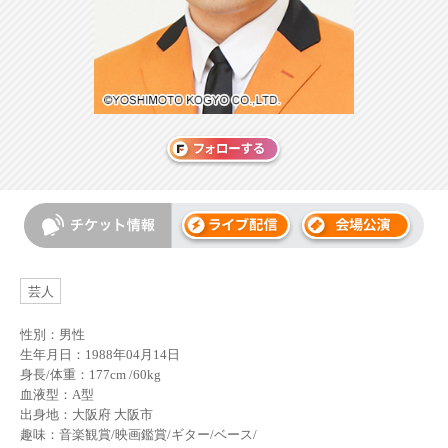
芸人
性別：男性
生年月日：1988年04月14日
身長/体重：177cm /60kg
血液型：A型
出身地：大阪府 大阪市
趣味：音楽観賞/映画鑑賞/ギター/ベース/