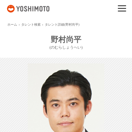
吉本興業
ホーム
タレント検索
タレント詳細(野村尚平)
野村尚平
(のむらしょうへい)