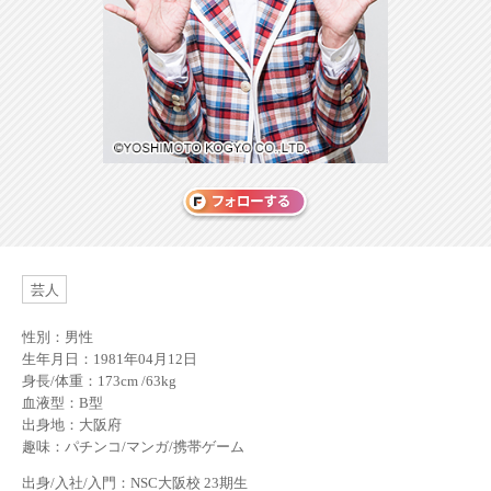
芸人
性別：男性
生年月日：1981年04月12日
身長/体重：173cm /63kg
血液型：B型
出身地：大阪府
趣味：パチンコ/マンガ/携帯ゲーム
出身/入社/入門：NSC大阪校 23期生