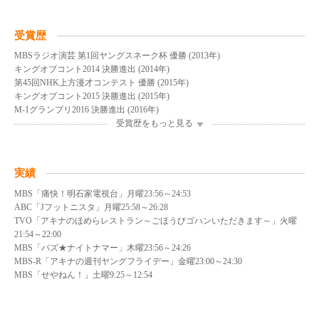
受賞歴
MBSラジオ演芸 第1回ヤングスネーク杯 優勝 (2013年)
キングオブコント2014 決勝進出 (2014年)
第45回NHK上方漫才コンテスト 優勝 (2015年)
キングオブコント2015 決勝進出 (2015年)
M-1グランプリ2016 決勝進出 (2016年)
受賞歴をもっと見る
実績
MBS「痛快！明石家電視台」月曜23:56～24:53
ABC「Jフットニスタ」月曜25:58～26:28
TVO「アキナのほめらレストラン～ごほうびゴハンいただきます～」火曜
21:54～22:00
MBS「バズ★ナイトナマー」木曜23:56～24:26
MBS-R「アキナの週刊ヤングフライデー」金曜23:00～24:30
MBS「せやねん！」土曜9:25～12:54