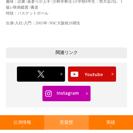
趣味：読書 /墓参りが上手 /少林寺拳法 (小学校6年生：県大会2位、1
級) /映画鑑賞 /書道
特技：バスケットボール
出身/入社/入門：2003年 /NSC大阪校26期生
関連リンク
公演情報
受賞歴
実績