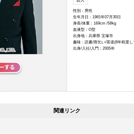
芸人
性別：男性
生年月日：1981年07月30日
身長/体重：169cm /58kg
血液型：O型
出身地：兵庫県 宝塚市
趣味：読書/雨乞い/茶道(8年程度し
出身/入社/入門：2005年
関連リンク