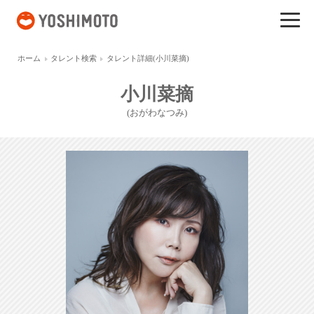
吉本興業
ホーム
タレント検索
タレント詳細(小川菜摘)
小川菜摘
(おがわなつみ)