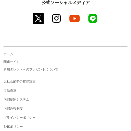
公式ソーシャルメディア
twitter
instagram
youtube
line
ホーム
関連サイト
所属タレントへのプレゼントについて
反社会的勢力排除宣言
行動憲章
内部統制システム
内部通報制度
プライバシーポリシー
SNSポリシー