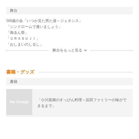
舞台
500歳の会「いつか見た男た達～ジェネシス」
「シンドロームで逢いましょう」
「御ゑん祭」
「ＵＲＡＳＵＪＩ」
「おしまいのしるし」
舞台をもっと見る
書籍・グッズ
書籍
「小川菜摘のすっぴん料理～浜田ファミリーの味がで
きるまで」