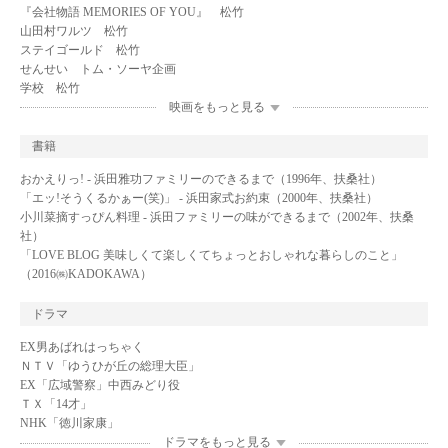
『会社物語 MEMORIES OF YOU』 松竹
山田村ワルツ 松竹
ステイゴールド 松竹
せんせい トム・ソーヤ企画
学校 松竹
映画をもっと見る
書籍
おかえりっ! - 浜田雅功ファミリーのできるまで（1996年、扶桑社）
「エッ!そうくるかぁー(笑)」 - 浜田家式お約束（2000年、扶桑社）
小川菜摘すっぴん料理 - 浜田ファミリーの味ができるまで（2002年、扶桑
社）
「LOVE BLOG 美味しくて楽しくてちょっとおしゃれな暮らしのこと」
（2016㈱KADOKAWA）
ドラマ
EX男あばれはっちゃく
ＮＴＶ「ゆうひが丘の総理大臣」
EX「広域警察」中西みどり役
ＴＸ「14才」
NHK「徳川家康」
ドラマをもっと見る