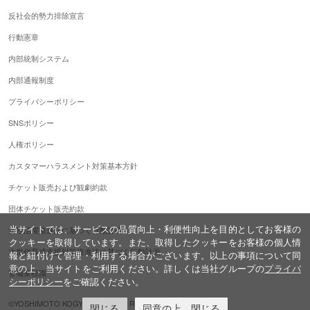
反社会的勢力排除宣言
行動憲章
内部統制システム
内部通報制度
プライバシーポリシー
SNSポリシー
人権ポリシー
カスタマーハラスメント対策基本方針
チケット販売および観劇約款
団体チケット販売約款
当サイトでは、サービスの品質向上・利便性向上を目的としてお客様の
女性活躍推進法に基づく行動計画
クッキーを取得しています。また、取得したクッキーをお客様の個人情
次世代育成支援対策推進法に基づく行動計画
報と紐付けて管理・利用する場合がございます。以上の事項について同
意の上、当サイトをご利用ください。詳しくは当社グループの
プライバ
警備業標識
シーポリシー
をご確認ください。
©YOSHIMOTO KOGYO,ALL Rights Reserved.
閉じる
同意の上、閉じる