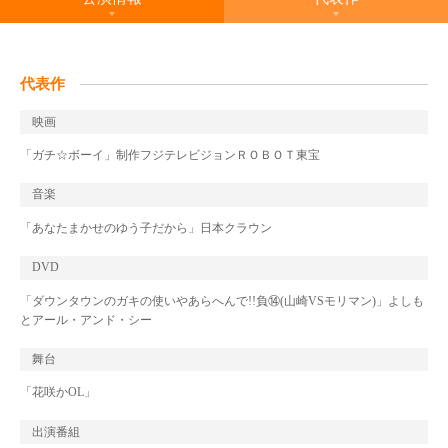
代表作
映画
「ガチ☆ボーイ」制作フジテレビジョンＲＯＢＯＴ東宝
音楽
「あなたまかせのゆう子だから」日本クラウン
DVD
「ダウンタウンのガキの使いやあらへんで!!負⑭(山崎VSモリマン)」よしも
とアール・アンド・シー
舞台
「花咲かOL」
出演番組