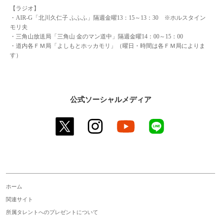
【ラジオ】
・AIR-G「北川久仁子 ふふふ」隔週金曜13：15～13：30 ※ホルスタイン
モリ夫
・三角山放送局「三角山 金のマン道中」隔週金曜14：00～15：00
・道内各ＦＭ局「よしもとホッカモリ」（曜日・時間は各ＦＭ局によりま
す）
公式ソーシャルメディア
twitter
instagram
youtube
line
ホーム
関連サイト
所属タレントへのプレゼントについて