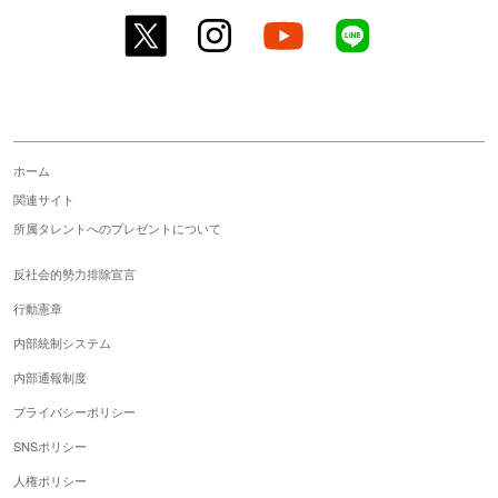
twitter
instagram
youtube
line
ホーム
関連サイト
所属タレントへのプレゼントについて
反社会的勢力排除宣言
行動憲章
内部統制システム
内部通報制度
プライバシーポリシー
SNSポリシー
人権ポリシー