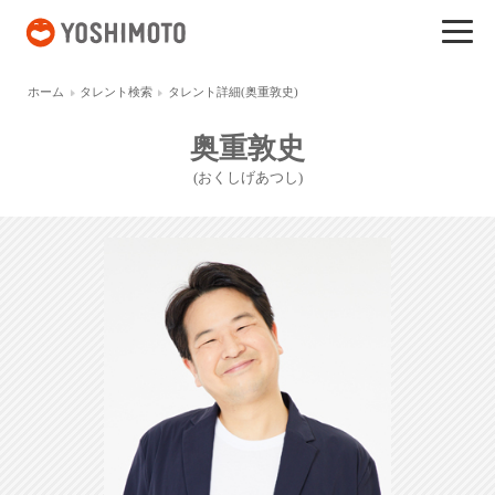
吉本興業
ホーム
タレント検索
タレント詳細(奥重敦史)
奥重敦史
(おくしげあつし)