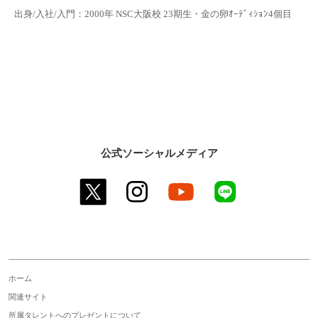
出身/入社/入門：2000年 NSC大阪校 23期生・金の卵ｵｰﾃﾞｨｼｮﾝ4個目
公式ソーシャルメディア
twitter
instagram
youtube
line
ホーム
関連サイト
所属タレントへのプレゼントについて