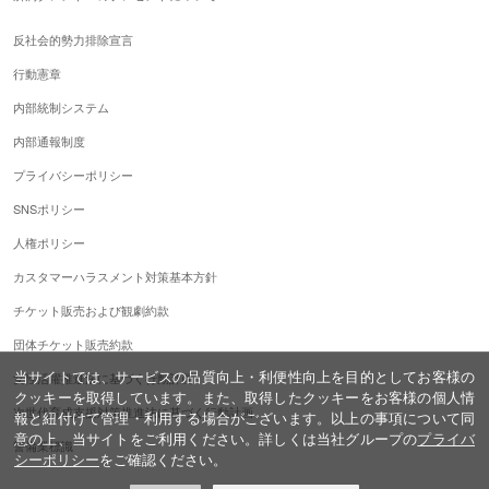
反社会的勢力排除宣言
行動憲章
内部統制システム
内部通報制度
プライバシーポリシー
SNSポリシー
人権ポリシー
カスタマーハラスメント対策基本方針
チケット販売および観劇約款
団体チケット販売約款
当サイトでは、サービスの品質向上・利便性向上を目的としてお客様の
女性活躍推進法に基づく行動計画
クッキーを取得しています。また、取得したクッキーをお客様の個人情
次世代育成支援対策推進法に基づく行動計画
報と紐付けて管理・利用する場合がございます。以上の事項について同
意の上、当サイトをご利用ください。詳しくは当社グループの
プライバ
警備業標識
シーポリシー
をご確認ください。