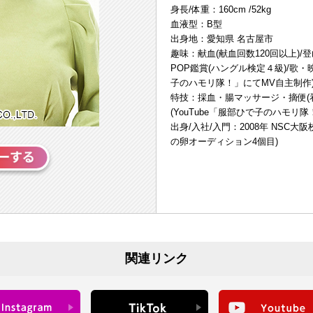
身長/体重：160cm /52kg
血液型：B型
出身地：愛知県 名古屋市
趣味：献血(献血回数120回以上)/登
POP鑑賞(ハングル検定４級)/歌・
子のハモリ隊！」にてMV自主制作
特技：採血・腸マッサージ・摘便(
(YouTube「服部ひで子のハモリ隊
出身/入社/入門：2008年 NSC大阪校
の卵オーディション4個目)
関連リンク