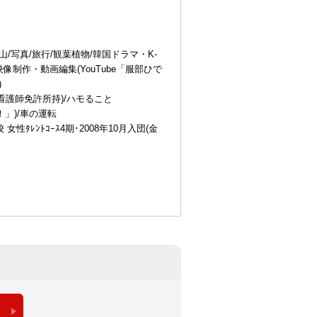
山/写真/旅行/観葉植物/韓国ドラマ・K-
映像制作・動画編集(YouTube「服部ひで
)
看護師免許所持)/ハモること
！」)/車の運転
 女性ﾀﾚﾝﾄｺｰｽ4期･2008年10月入団(金