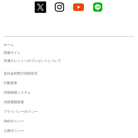
twitter
instagram
youtube
line
ホーム
関連サイト
所属タレントへのプレゼントについて
反社会的勢力排除宣言
行動憲章
内部統制システム
内部通報制度
プライバシーポリシー
SNSポリシー
人権ポリシー