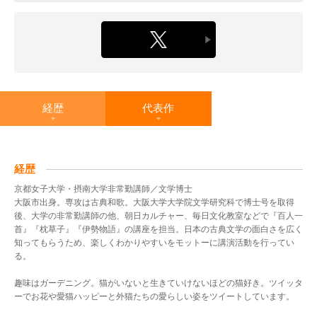
経歴
代表作
経歴
京都女子大学・摂南大学非常勤講師／文学博士
大阪市出身。専攻は古典和歌。大阪大学大学院文学研究科で博士号を取得
後、大学の非常勤講師の他、朝日カルチャー、毎日文化教室などで『百人一
首』『枕草子』『伊勢物語』の講座を担当。日本の古典文学の面白さを広く
知ってもらうため、楽しくわかりやすいをモットーに講演活動を行ってい
る。
趣味はガーデニング。猫がいないと生きていけないほどの猫好き。ツイッタ
ーでお花や愛猫ハッピーと外猫たちの愛らしい姿をツイートしています。