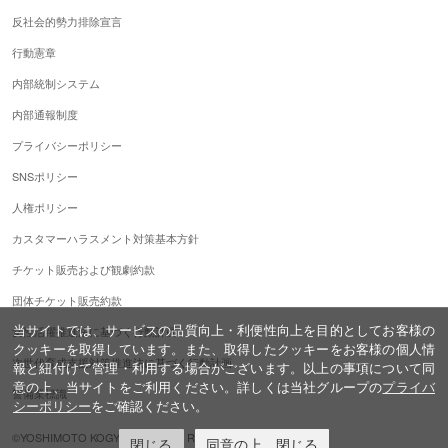
反社会的勢力排除宣言
行動憲章
内部統制システム
内部通報制度
プライバシーポリシー
SNSポリシー
人権ポリシー
カスタマーハラスメント対策基本方針
チケット販売および観劇約款
団体チケット販売約款
当サイトでは、サービスの品質向上・利便性向上を目的としてお客様の
女性活躍推進法に基づく行動計画
クッキーを取得しています。また、取得したクッキーをお客様の個人情
次世代育成支援対策推進法に基づく行動計画
報と紐付けて管理・利用する場合がございます。以上の事項について同
意の上、当サイトをご利用ください。詳しくは当社グループの
プライバ
警備業標識
シーポリシー
をご確認ください。
©YOSHIMOTO KOGYO,ALL Rights Reserved.
閉じる
同意の上、閉じる