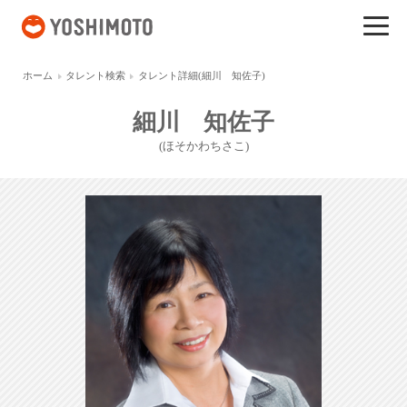
吉本興業
ホーム
タレント検索
タレント詳細(細川 知佐子)
細川 知佐子
(ほそかわちさこ)