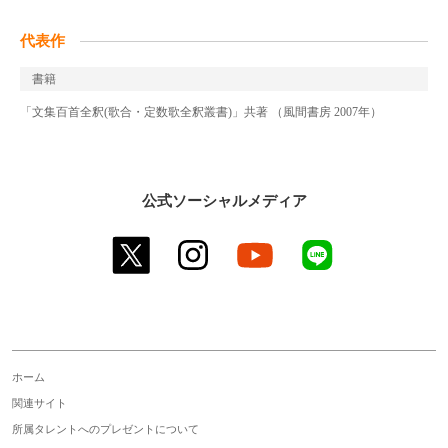
代表作
書籍
「文集百首全釈(歌合・定数歌全釈叢書)」共著 （風間書房 2007年）
公式ソーシャルメディア
twitter
instagram
youtube
line
ホーム
関連サイト
所属タレントへのプレゼントについて