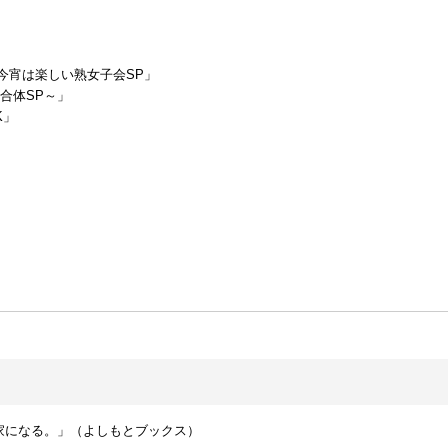
V 今宵は楽しい熟女子会SP」
～合体SP～」
K」
家になる。」（よしもとブックス）