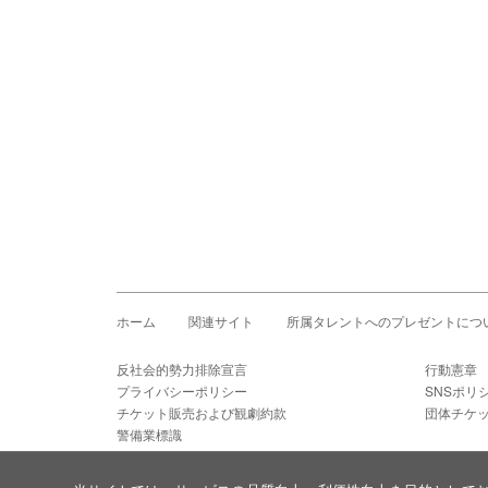
ホーム
関連サイト
所属タレントへのプレゼントにつ
反社会的勢力排除宣言
行動憲章
プライバシーポリシー
SNSポリ
チケット販売および観劇約款
団体チケ
警備業標識