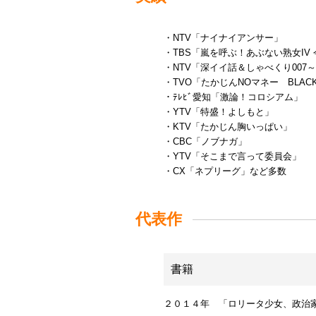
・NTV「ナイナイアンサー」
・TBS「嵐を呼ぶ！あぶない熟女I
・NTV「深イイ話＆しゃべくり007
・TVO「たかじんNOマネー BLAC
・ﾃﾚﾋﾞ愛知「激論！コロシアム」
・YTV「特盛！よしもと」
・KTV「たかじん胸いっぱい」
・CBC「ノブナガ」
・YTV「そこまで言って委員会」
・CX「ネプリーグ」など多数
代表作
書籍
２０１４年 「ロリータ少女、政治