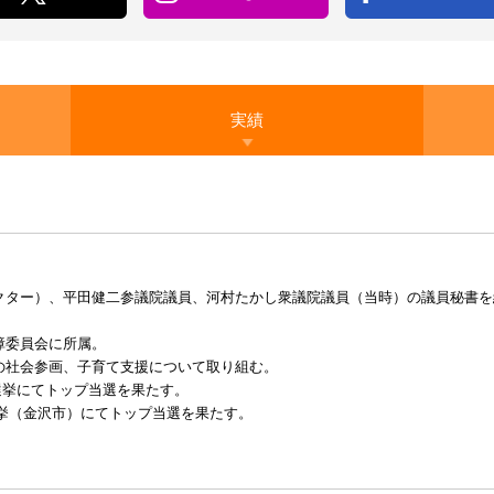
実績
ター）、平田健二参議院議員、河村たかし衆議院議員（当時）の議員秘書を経て
障委員会に所属。
の社会参画、子育て支援について取り組む。
員選挙にてトップ当選を果たす。
員選挙（金沢市）にてトップ当選を果たす。