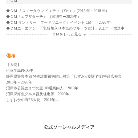
ＣＭ
◆ＣＭ 「スノータウン イエティ（Yeti）」(2015 年～2016 年)
◆ＣＭ「エフザタッチ」 （2019年ー2020年）
◆ＣＭ サントリー「フードソニック」イベント CM （2020年）
◆ＣＭエーエフシー「乳酸菌入り本気のフルーツ青汁」2021年ー放送中
ＣＭをもっと見る
備考
【大使】
伊豆半島PR大使
静岡県警察本部 特殊詐欺被害防止対策「しずおか関所作戦特命広報官」
2018年～2020年
沼津市公認ぬまづの宝100選案内人 2019年
沼津深海魚グルメ普及促進係 2020年
しずおかの海PR大使 2021年―
公式ソーシャルメディア