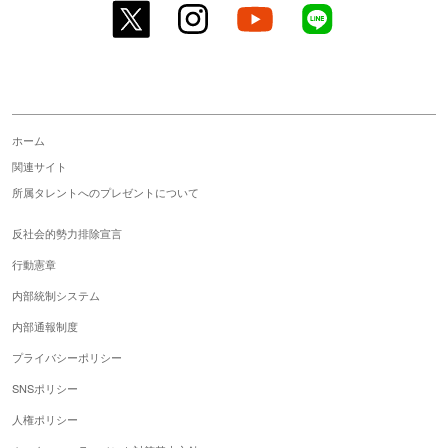
twitter
instagram
youtube
line
ホーム
関連サイト
所属タレントへのプレゼントについて
反社会的勢力排除宣言
行動憲章
内部統制システム
内部通報制度
プライバシーポリシー
SNSポリシー
人権ポリシー