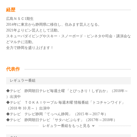
経歴
広島ＮＳＣ1期生
2014年に東京から静岡県に移住し、住みます芸人となる。
2021年よりピン芸人として活動。
スキューバダイビングやスキー・スノーボード・ピンネタや司会・講演会な
どマルチに活動。
全力で静岡を盛り上げます！
代表作
レギュラー番組
◆テレビ 静岡朝日テレビ毎週土曜 「とびっきり！しずおか」（2018年～
）出演中
◆テレビ ＴＯＫＡＩケーブル 毎週木曜 情報番組「トコチャンワイド」
（2018 年 10 月～ ）出演中
◆テレビ テレビ静岡「てっぺん静岡」 （2015 年～2017 年）
◆テレビ 静岡朝日テレビ 「サタハピぷらす」（2017年～2018年）
レギュラー番組をもっと見る