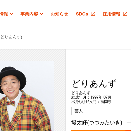
情報
事業内容
お知らせ
SDGs
採用情報
(どりあんず)
どりあんず
どりあんず
結成年月：1997年 07月
出身/入社/入門：福岡県
芸人
堤太輝(つつみたいき)