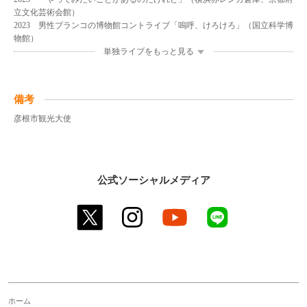
立文化芸術会館）
2023 男性ブランコの博物館コントライブ「嗚呼、けろけろ」（国立科学博
物館）
単独ライブをもっと見る
備考
彦根市観光大使
公式ソーシャルメディア
twitter
instagram
youtube
line
ホーム