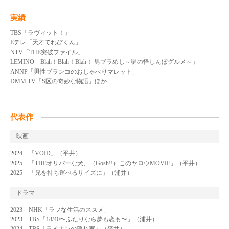
実績
TBS「ラヴィット！」
Eテレ「天才てれびくん」
NTV「THE突破ファイル」
LEMINO「Blah！Blah！Blah！ 男ブラめし～謎の怪しんぼグルメ～」
ANNP「男性ブランコのおしゃべりマレット」
DMM TV「S区の奇妙な物語」ほか
代表作
映画
2024 「VOID」（平井）
2025 「THEオリバーな犬、（Gosh!!）このヤロウMOVIE」（平井）
2025 「兄を持ち運べるサイズに」（浦井）
ドラマ
2023 NHK「ラフな生活のススメ」
2023 TBS「18/40〜ふたりなら夢も恋も〜」（浦井）