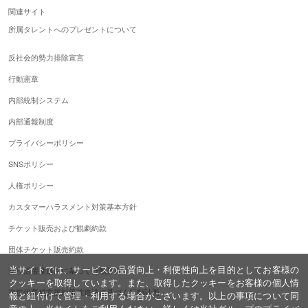
関連サイト
所属タレントへのプレゼントについて
反社会的勢力排除宣言
行動憲章
内部統制システム
内部通報制度
プライバシーポリシー
SNSポリシー
人権ポリシー
カスタマーハラスメント対策基本方針
チケット販売および観劇約款
団体チケット販売約款
当サイトでは、サービスの品質向上・利便性向上を目的としてお客様の
女性活躍推進法に基づく行動計画
クッキーを取得しています。また、取得したクッキーをお客様の個人情
次世代育成支援対策推進法に基づく行動計画
報と紐付けて管理・利用する場合がございます。以上の事項について同