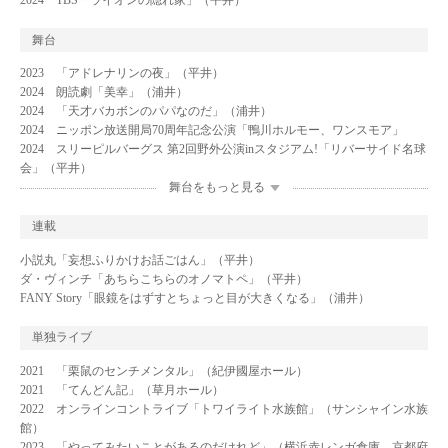
2024 TBS「ライオンの隠れ家」（平井）
舞台
2023 「アドレナリンの夜」（平井）
2024 朗読劇「美幸」（浦井）
2024 「天才バカボンのパパなのだ」（浦井）
2024 ニッポン放送開局70周年記念公演「鴨川ホルモー、ワンスモア」
2024 スリーピルバーグス 第2回野外公演inスタジアム!「リバーサイド名球
会」（平井）
舞台をもっと見る
連載
小説丸「妄想ふりかけお話ごはん」（平井）
ダ・ヴィンチ「あちらこちらのオノマトペ」（平井）
FANY Story「眼鏡をはずすとちょっと目が大きくなる」（浦井）
単独ライブ
2021 「栗鼠のセンチメンタル」（紀伊國屋ホール）
2021 「てんどん記」（草月ホール）
2022 オンラインコントライブ「トワイライト水族館」（サンシャイン水族
館）
2023 「やってみたいことがあるのだけれど」（横浜赤レンガ倉庫、京都府