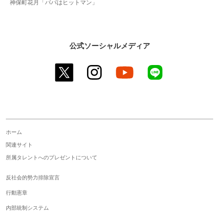
神保町花月「パパはヒットマン」
公式ソーシャルメディア
twitter
instagram
youtube
line
ホーム
関連サイト
所属タレントへのプレゼントについて
反社会的勢力排除宣言
行動憲章
内部統制システム