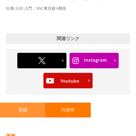
出身/入社/入門：NSC東京校 6期生
関連リンク
実績
代表作
実績