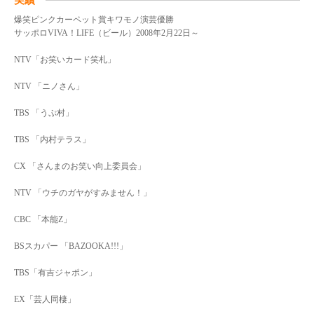
爆笑ピンクカーペット賞キワモノ演芸優勝
サッポロVIVA！LIFE（ビール）2008年2月22日～
NTV「お笑いカード笑札」
NTV 「ニノさん」
TBS 「うぷ村」
TBS 「内村テラス」
CX 「さんまのお笑い向上委員会」
NTV 「ウチのガヤがすみません！」
CBC 「本能Z」
BSスカパー 「BAZOOKA!!!」
TBS「有吉ジャポン」
EX「芸人同棲」