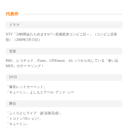
代表作
ドラマ
NTV「24時間あたためますか?～疾風怒涛コンビニ伝～」（コンビニ店長
役）（2008年3月15日）
音楽
R&C、レコチョク、iTunes、LINEmusic、dヒッツから出している「食い込
MEN」のテーマソング！
DVD
「爆笑レッドカーペット」
「キュートン」よしもとアール･アンド･シー
舞台
「ふくろとじライブ 超!必殺完成!」
「トコトン!10ション!」
「キュートン」