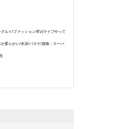
グルト/ファッション/B'z(ライブやって
体が柔らかい/水泳/バスケ/資格：スーパ
期生