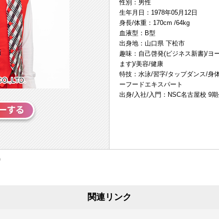
性別：男性
生年月日：1978年05月12日
身長/体重：170cm /64kg
血液型：B型
出身地：山口県 下松市
趣味：自己啓発(ビジネス新書)/ヨー
ます)/美容/健康
特技：水泳/習字/タップダンス/身
ーフードエキスパート
出身/入社/入門：NSC名古屋校 9
関連リンク