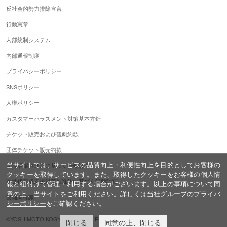
反社会的勢力排除宣言
行動憲章
内部統制システム
内部通報制度
プライバシーポリシー
SNSポリシー
人権ポリシー
カスタマーハラスメント対策基本方針
チケット販売および観劇約款
団体チケット販売約款
当サイトでは、サービスの品質向上・利便性向上を目的としてお客様の
女性活躍推進法に基づく行動計画
クッキーを取得しています。また、取得したクッキーをお客様の個人情
次世代育成支援対策推進法に基づく行動計画
報と紐付けて管理・利用する場合がございます。以上の事項について同
意の上、当サイトをご利用ください。詳しくは当社グループの
プライバ
警備業標識
シーポリシー
をご確認ください。
©YOSHIMOTO KOGYO,ALL Rights Reserved.
閉じる
同意の上、閉じる