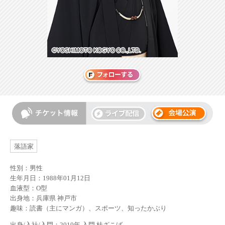
落語家
性別：男性
生年月日：1988年01月12日
血液型：O型
出身地：兵庫県 神戸市
趣味：読書（主にマンガ）、スポーツ、知ったかぶり
出身/入社/入門：2010年 入門 桂ざこば