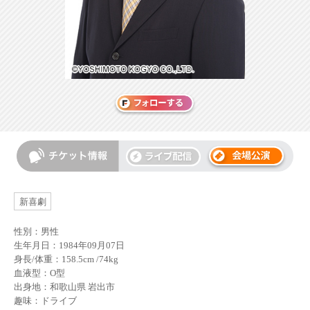
新喜劇
性別：男性
生年月日：1984年09月07日
身長/体重：158.5cm /74kg
血液型：O型
出身地：和歌山県 岩出市
趣味：ドライブ