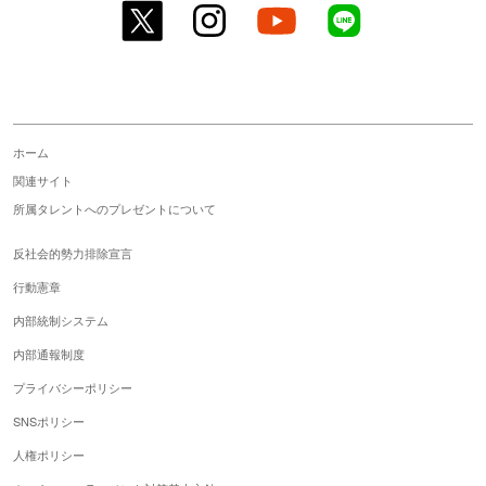
twitter
instagram
youtube
line
ホーム
関連サイト
所属タレントへのプレゼントについて
反社会的勢力排除宣言
行動憲章
内部統制システム
内部通報制度
プライバシーポリシー
SNSポリシー
人権ポリシー