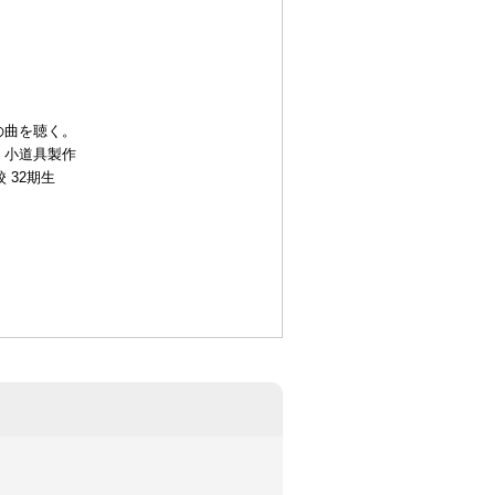
の曲を聴く。
、小道具製作
校 32期生